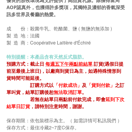
優良的放牧環境為艾許提供了高品質乳源。除獲得當局
AOP認真外，也獲得許多獎項，其獨特及濃郁的香氣深受
訊多世界及餐廳的熱愛。
成 份：殺菌牛乳、乾酪菌、鹽 ( 無鹽的無添加 )
製 造 地：法國
製 造 商：Coopérative Laitière d'Échiré
特別提醒：本產品含有天然反式脂肪。
每週五下午兩點前結單
預購方式：截止日
訂貨
(遇假日提
前至最後上班日)
，以廠商到貨日為主，如遇特殊情形到
貨時間可能延後。
「
貨到付款
」
訂購方式以
「付款成功」
及
之訂
訂購後恕
無法取消訂單
。
單叫貨，結單
若無在結單日兩點前付款完成，即會
延到下次
結單日訂貨
，請特別注意時間，謝謝。
保存期限：依包裝標示為主。（ 如需詳情可私訊我們 ）
保存方式：最佳冷藏2~7度C保存。