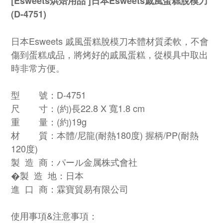
[Esweets烘焙用品 ]日本Esweets戚風蛋糕脫模刀
(D-4751)
日本Esweets 戚風蛋糕脫模刀本體材質柔軟，不會
傷到蛋糕成品，將烤好的戚風蛋糕，從模具中取出
時非常方便。
型 號：D-4751
尺 寸：(約)長22.8 X 寬1.8 cm
重 量：(約)19g
材 質：本體/尼龍(耐熱180度) 握柄/PP(耐熱
120度)
製 造 商：パール金属株式會社
�製 造 地：日本
進 口 商：霖寶貿易有限公司
使用事項&注意事項：