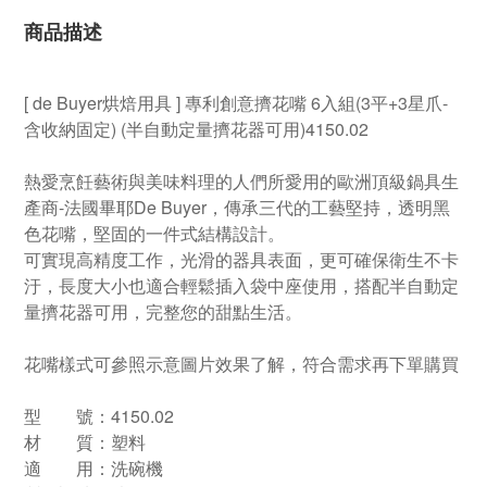
商品描述
[ de Buyer烘焙用具 ] 專利創意擠花嘴 6入組(3平+3星爪-
含收納固定) (半自動定量擠花器可用)4150.02
熱愛烹飪藝術與美味料理的人們所愛用的歐洲頂級鍋具生
產商-法國畢耶De Buyer，傳承三代的工藝堅持，透明黑
色花嘴，堅固的一件式結構設計。
可實現高精度工作，光滑的器具表面，更可確保衛生不卡
汙，長度大小也適合輕鬆插入袋中座使用，搭配半自動定
量擠花器可用，完整您的甜點生活。
花嘴樣式可參照示意圖片效果了解，符合需求再下單購買
型 號：4150.02
材 質：塑料
適 用：洗碗機