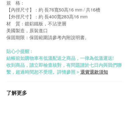
規 格：
【內徑尺寸】：約 長76寬50高16 mm / 共16槽
【外徑尺寸】：約 長400寬283高16 mm
材 質：鍍鋁鐵板，不沾塗層
美國製造，原裝進口
保固期限：保固範圍請參考內附說明書。
貼心小提醒 :
結帳前如購物車有低溫配送之商品，一律為低溫運送!
收到商品，請立即檢查核對，有問題請於七日內與我們聯
退貨退款須知
繫，超過時間恕不受理。詳情參照 >
了解更多