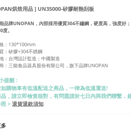
NOPAN烘焙用品 ] UN35000-矽膠耐熱刮板
能品牌UNOPAN，內部採用優質304不鏽鋼，硬度高，強度好
30度。
格：
130*100mm
質：
矽膠+304不銹鋼
台灣設計監造；中國製造
 地：
 商：三能食品器具股份有限公司，旗下品牌UNOPAN
小提醒 :
前如購物車有低溫配送之商品，一律為低溫運送!
商品，請立即檢查核對，有問題請於七日內與我們聯繫，
退貨退款須知
照 >
更多