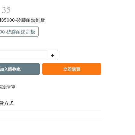
135
UN35000-矽膠耐熱刮板
000-矽膠耐熱刮板
加入購物車
立即購買
追蹤清單
貨方式