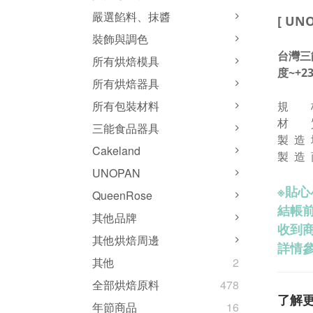
嚴選餡料、抹醬
[ U
裝飾與調色
台灣三
所有烘焙模具
度~+2
所有烘焙器具
所有包裝材料
規 
材 
三能食品器具
製 造
Cakeland
製 造
UNOPAN
※
貼心
QueenRose
結帳
其他品牌
收到
其他烘焙周邊
詳情參
其他
2
全部烘焙原料
478
了解
年節商品
16