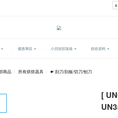
康
優惠專區
小貝殼部落格
烘焙原料
部商品
所有烘焙器具
☛ 刮刀/刮板/切刀/刨刀
[ U
UN