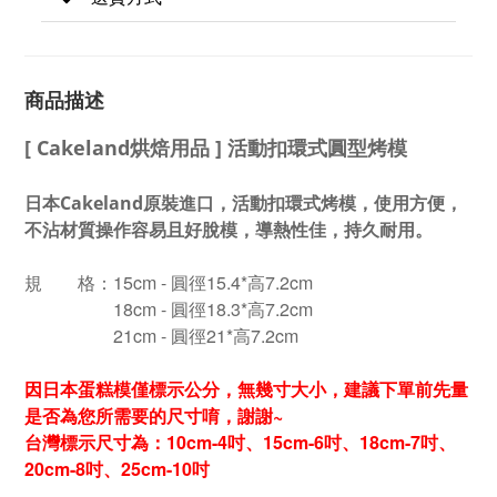
商品描述
[ Cakeland烘焙用品 ] 活動扣環式圓型烤模
日本Cakeland原裝進口，活動扣環式烤模，使用方便，
不沾材質操作容易且好脫模，導熱性佳，持久耐用。
規 格：15
cm
- 圓徑15.4
*高7.2cm
18
cm
- 圓徑18.3
*高7.2cm
21cm
- 圓徑21
*高7.2cm
因日本蛋糕模僅標示公分，無幾寸大小，
建議下單前先量
是否為您所需要的尺寸唷，謝謝~
台灣標示尺寸為：10cm-4吋、15cm-6吋、18cm-7吋、
20cm-8吋、25cm-10吋