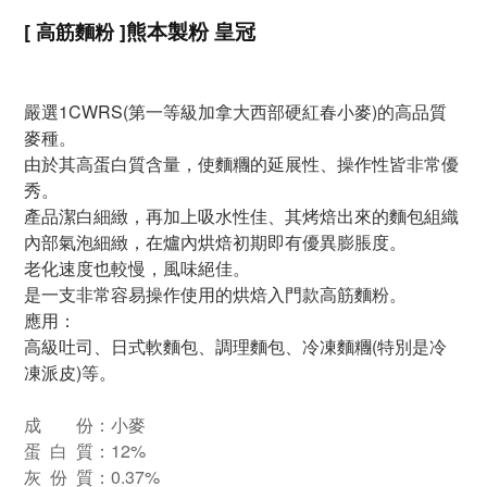
[ 高筋麵粉 ]
熊本製粉 皇冠
嚴選1CWRS(第一等級加拿大西部硬紅春小麥)的高品質
麥種。
由於其高蛋白質含量，使麵糰的延展性、操作性皆非常優
秀。
產品潔白細緻，再加上吸水性佳、其烤焙出來的麵包組織
內部氣泡細緻，在爐內烘焙初期即有優異膨脹度。
老化速度也較慢，風味絕佳。
是一支非常容易操作使用的烘焙入門款高筋麵粉。
應用：
高級吐司、日式軟麵包、調理麵包、冷凍麵糰(特別是冷
凍派皮)等。
成 份：小麥
蛋 白 質：12%
灰 份 質：0.37%