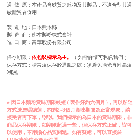
過 敏 原：本產品含麩質之穀物及其製品，不適合對其過
敏體質者食用
製 造 地：日本熊本縣
製 造 商：熊本製粉株式會社
進 口 商：富華股份有限公司
保存期限：
依包裝標示為主。
（ 如需詳情可私訊我們 ）
保存方式：請常溫保存於通風之處；須避免陽光直射高溫
潮濕。
※ 因日本麵粉賞味期限較短 ( 製作好約六個月 )，再以船運
方式送達瑪德蓮，約剩2~3個月賞味期限為正常現象，請
接受者再下單，謝謝。我們標示的為日本的賞味期限，非
商品保存期限，如期限超過一些
，
但保存方式正確，皆可
以使用，不用擔心品質問題。如有疑慮，可以直接於
LINE或發信至後台詢問。