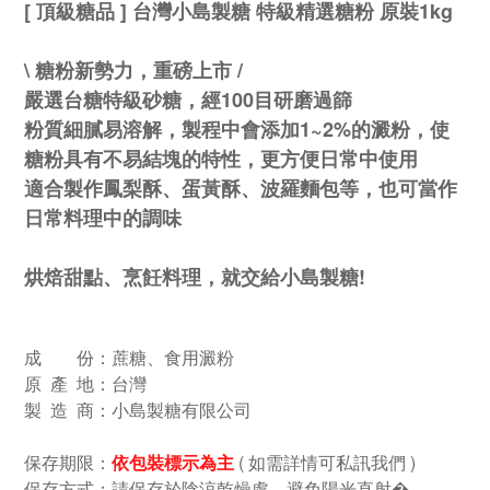
[ 頂級糖品 ] 台灣小島製糖 特級精選糖粉 原裝1kg
\ 糖粉新勢力，重磅上市 /
嚴選台糖特級砂糖，經100目研磨過篩
粉質細膩易溶解，
製程中會添加1~2%的澱粉，使
糖粉具有不易結塊的特性，更方便日常中使用
適合製作鳳梨酥、蛋黃酥、波羅麵包等，也可當作
日常料理中的調味
烘焙甜點、烹飪料理，就交給小島製糖!
成 份：蔗糖、食用澱粉
原 產 地：台灣
製 造 商：小島製糖有限公司
保存期限：
( 如需詳情可私訊我們 )
依包裝標示為主
保存方式：請保存於陰涼乾燥處，避免陽光直射�