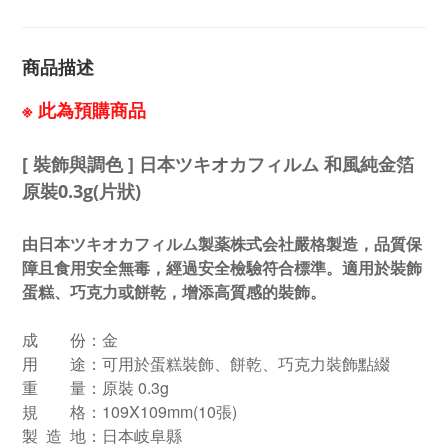
商品描述
※ 此為預購商品
[ 裝飾與調色 ] 日本ツキオカフィルム 和風純金箔
原裝0.3g(片狀)
由日本ツキオカフィルム製薬株式会社嚴格製造，品質保
障且食用安全無毒，經過安全檢驗符合標準。適用於裝飾
蛋糕、巧克力或餅乾，增添高質感的裝飾。
成 份：金
用 途：可用於蛋糕裝飾、餅乾、巧克力裝飾點綴
重 量：原裝 0.3g
規 格：109X109mm(10張)
製 造 地：日本岐阜縣