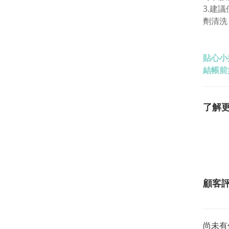
3.建
劑清洗
貼心小
結帳前
了解
顧客
尚未有