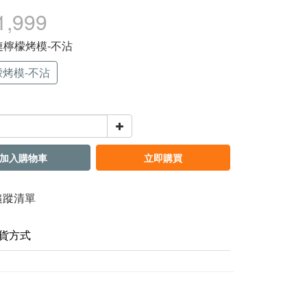
1,999
8連檸檬烤模-不沾
檬烤模-不沾
加入購物車
立即購買
追蹤清單
貨方式