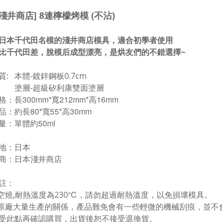
本淺井商店] 8連檸檬烤模 (不沾)
日本千代田名模的淺井商店模具，適合初學者使用
比千代田差，脫模后成型漂亮，是烘友們的不錯選擇~
: 本體-鍍鋅鋼板0.7cm
-超級矽利康雙面塗層
長300mm*寬212mm*高16mm
：約長80*寬55*高30mm
：單體約50ml
 地：日本
 商：日本淺井商店
註：
勿空燒,耐熱溫度為230℃，請勿超過耐熱溫度，以免損壞模具。
為原廠大量生產的關係，產品難免會有一些輕微的機械刮痕，並
受此點再確認購買，出貨後恕不接受退換貨。