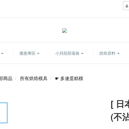
康
優惠專區
小貝殼部落格
烘焙原料
部商品
所有烘焙模具
☛ 多連蛋糕模
[ 
(不沾