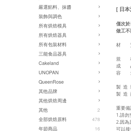
嚴選餡料、抹醬
[ 日
裝飾與調色
僅次於
所有烘焙模具
做工不
所有烘焙器具
所有包裝材料
材 質
塗層
三能食品器具
規 格：
Cakeland
成 品
UNOPAN
容 量
QueenRose
製 造
其他品牌
製 造
其他烘焙周邊
重要備
其他
2
1.請
全部烘焙原料
478
2.因
年節商品
16
可以接