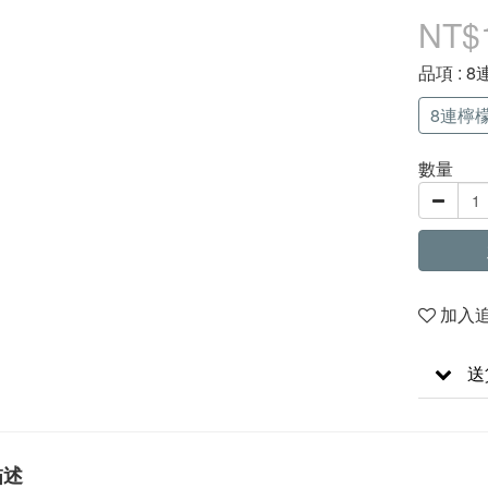
NT$
品項
: 
8連檸
數量
加入
送
描述