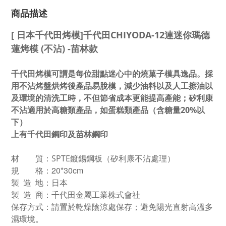
商品描述
[ 日本千代田烤模]千代田CHIYODA-12連迷你瑪德
蓮烤模 (不沾) -苗林款
千代田烤模可謂是每位甜點迷心中的燒菓子模具逸品。採
用不沾烤盤烘烤後產品易脫模，減少油料以及人工擦油以
及環境的清洗工時，不但節省成本更能提高產能；矽利康
不沾適用於高糖類產品，如蛋糕類產品（含糖量20%以
下）
上有千代田鋼印及苗林鋼印
材 質：SPTE鍍錫鋼板（矽利康不沾處理）
規 格：20*30cm
製 造 地：日本
製 造 商：千代田金屬工業株式會社
保存方式：請置於乾燥陰涼處保存；避免陽光直射高溫多
濕環境。