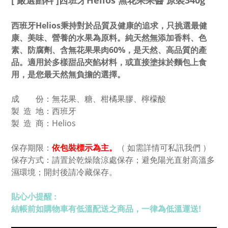
[ 嚴選餡料 ]西班牙Helios 無花果果醬 原裝340g
西班牙Helios秉持對於品質及健康的追求，只挑選最健
康、美味、營養的水果為原料。純天然無添加香料、色
素、防腐劑、含無花果果肉60%，是天然、高品質的產
品。適用於多樣甜品夾餡材料，或直接塗抹於麵包上食
用，是您最天然無負擔的選擇。
成 份：無花果、糖、柑橘果膠、檸檬酸
製 造 地：西班牙
製 造 商：Helios
保存期限：
依包裝標示為主。
（ 如需詳情可私訊我們 ）
保存方式：請置於乾燥陰涼處保存；避免陽光直射高溫多
濕環境；開封後請冷藏保存。
貼心小提醒 :
結帳前如購物車有低溫配送之商品，一律為低溫運送!