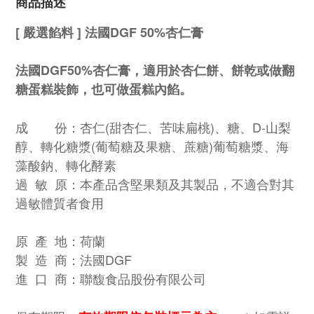
商品描述
[ 嚴選餡料 ] 法國DGF 50%杏仁膏
法國DGF50%杏仁膏，適用於杏仁餅、餅乾或做翻
糖蛋糕裝飾，也可做蛋糕內餡。
成 份：杏仁(甜杏仁、苦味扁桃)、糖、D-山梨
醇、轉化糖漿(葡萄糖及果糖、蔗糖)葡萄糖漿、海
藻酸鈉、轉化酵素
過 敏 原：本產品含堅果類及其製品，不適合對其
過敏體質者食用
原 產 地：荷蘭
製 造 商：法國DGF
進 口 商：聯馥食品股份有限公司