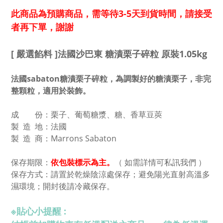
此商品為預購商品，需等待3-5天到貨時間，請接受
者再下單，謝謝
[ 嚴選餡料 ]法國沙巴東 糖漬栗子碎粒 原裝1.05kg
法國sabaton糖漬栗子碎粒，為調製好的糖漬栗子，非完
整顆粒，適用於裝飾。
成 份：
栗子、葡萄糖漿、糖、香草豆莢
製 造 地：法國
製 造 商：Marrons Sabaton
依包裝標示為主。
（ 如需詳情可私訊我們 ）
保存期限：
保存方式：請置於乾燥陰涼處保存；避免陽光直射高溫多
濕環境；開封後請冷藏保存。
※
貼心小提醒 :