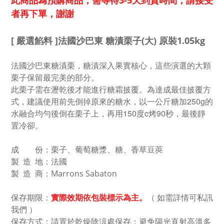
此商品為預購商品，需等待3-5天到貨時間，請接受
者再下單，謝謝
[ 嚴選餡料 ]法國沙巴東 糖漬栗子(大) 原裝1.05kg
法國沙巴東糖漬栗，糖漬深入果實核心，這些演選的大顆
栗子保留最完美的部分。
此栗子需在瀝乾後才能進行糖霜披覆。為達成最佳披覆方
式，建議使用前先倒掉原來的糖水，以一公斤糖加250g的
水融合均勻後倒在栗子上，再用150度c烤90秒，最後靜
置冷卻。
成 份：
栗子、葡萄糖漿、糖、香草豆莢
製 造 地：法國
製 造 商：Marrons Sabaton
實際效期
依包裝標示為主
。
（ 如需詳情可私訊
保存期限：
我們 ）
保存方式：請置於乾燥陰涼處保存；避免陽光直射高溫多