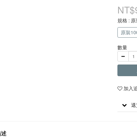
NT$
規格
: 原
原裝100
數量
加入
送
描述