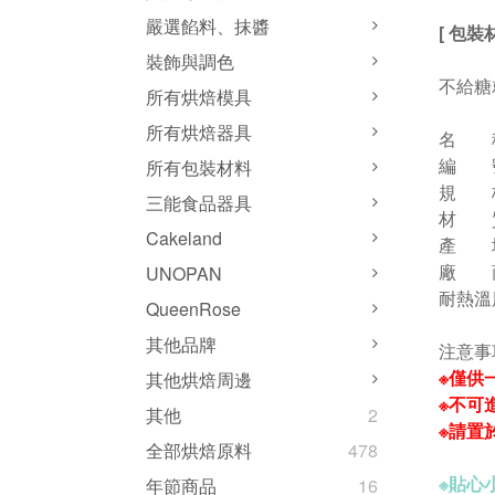
嚴選餡料、抹醬
[ 包裝
裝飾與調色
不給糖
所有烘焙模具
所有烘焙器具
名 
編 號：
所有包裝材料
規 格
三能食品器具
材 質
Cakeland
產 
廠 商
UNOPAN
耐熱溫
QueenRose
其他品牌
注意事
※僅供
其他烘焙周邊
※不可
其他
2
※請置
全部烘焙原料
478
※
貼心小
年節商品
16