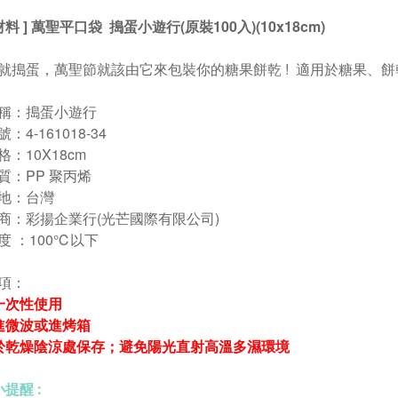
材料 ] 萬聖平口袋 搗蛋小遊行(原裝100入)(10x18cm)
就搗蛋，萬聖節就該由它來包裝你的糖果餅乾 ! 適用於糖果、
稱：搗蛋小遊行
4-161018-34
：10X18cm
：PP 聚丙烯
地：台灣
：彩揚企業行(光芒國際有限公司)
度 ：100℃以下
項：
一次性使用
進微波或進烤箱
於乾燥陰涼處保存；避免陽光直射高溫多濕環境
提醒 :