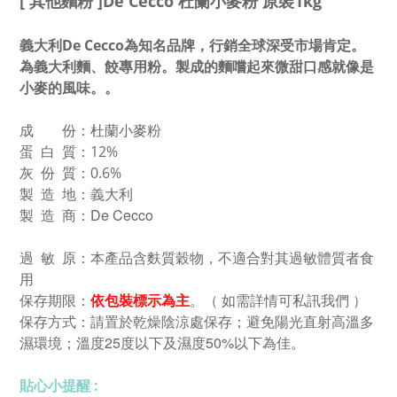
[ 其他麵粉 ]De Cecco 杜蘭小麥粉 原裝1kg
義大利
De Cecco為知名品牌，行銷全球深受市場肯定。
為義大利麵、餃專用粉。製成的麵嚐起來微甜口感就像是
小麥的風味。。
成 份：杜蘭小麥粉
蛋 白 質：12%
灰 份 質：0.6%
製 造 地：義大利
製 造 商：
De Cecco
過 敏 原：本產品含麩質穀物，不適合對其過敏體質者食
用
保存期限：
依包裝標示為主
。（ 如需詳情可私訊我們 ）
保存方式：請置於乾燥陰涼處保存；避免陽光直射高溫多
濕環境；溫度25度以下及濕度50%以下為佳。
貼心小提醒 :