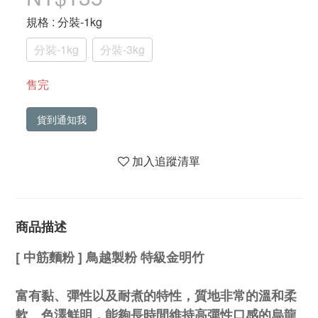
規格
: 分裝-1kg
分裝-1kg
分裝-3kg
售完
貨到通知我
加入追蹤清單
商品描述
[ 中筋麵粉 ] 鳥越製粉 特級金明竹
富有黏、彈性以及耐煮的特性，質地非常的溫和柔
軟、色澤鮮明，能夠長時間維持高彈性口感的烏龍