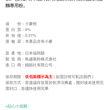
麵專用粉。
成 份：小麥粉
蛋 白 質：9%
灰 份 值：0.37%
過 敏 原：本產品含有小麥
原 產 地：日本福岡縣
製 造 商：鳥越製粉株式會社
進 口 商：鐵能社有限公司
保存期限：
( 如需詳情可私訊我們 )
依包裝標示為主
保存方式：室溫儲存並置於乾淨涼爽處，開封後未使用完
需封口，並儘快使用完畢
※
貼心小提醒 :