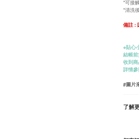
*可接觸
*清洗
備註 
※
貼心小
結帳前
收到商
詳情參
#圖片來
了解