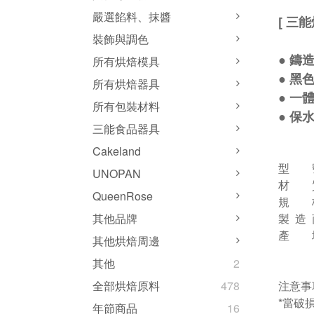
嚴選餡料、抹醬
[ 三
裝飾與調色
● 鑄
所有烘焙模具
● 黑
所有烘焙器具
● 一
所有包裝材料
● 保
三能食品器具
Cakeland
型 號
UNOPAN
材 
QueenRose
規 格：
製 造
其他品牌
產 
其他烘焙周邊
其他
2
注意事項
全部烘焙原料
478
*當破
年節商品
16