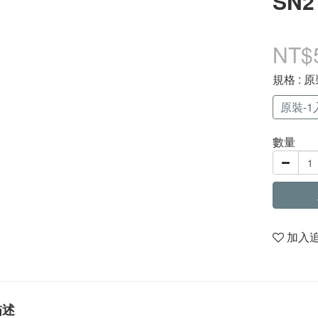
SN2
NT$
規格
: 原
原裝-1入
數量
加入
描述