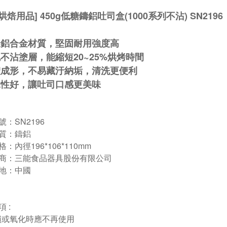
能烘焙用品] 450g低糖鑄鋁吐司盒(1000系列不沾) SN2196
造鋁合金材質，堅固耐用強度高
色不沾塗層，能縮短20~25%烘烤時間
體成形，不易藏汙納垢，清洗更便利
水性好，讓吐司口感更美味
：SN2196
質：鑄鋁
內徑196*106*110mm
 商：三能食品器具股份有限公司
地：中國
 :
損或氧化時應不再使用