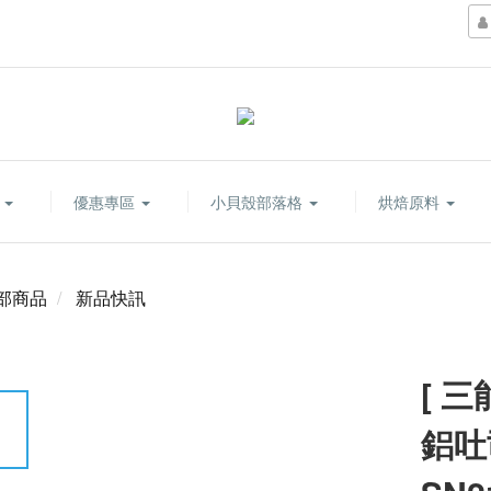
康
優惠專區
小貝殼部落格
烘焙原料
部商品
新品快訊
[ 三
鋁吐