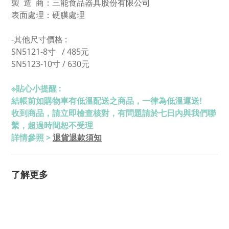
製 造 商：三能食品器具股份有限公司
表面處理：硬膜處理
-其他尺寸價格 :
SN5121-8寸 /
485元
SN5123-10寸 / 630元
※
貼心小提醒 :
結帳前如購物車有低溫配送之商品，一律為低溫運送!
收到商品，請立即檢查核對，有問題請於七日內與我們聯
繫，超過時間恕不受理
退貨退款須知
詳情參照 >
了解更多