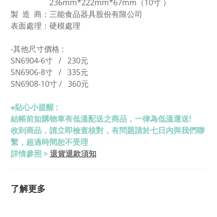
236mm*222mm*67mm
（10寸 ）
製 造 商：三能食品器具股份有限公司
表面處理：硬模處理
-其他尺寸價格 :
SN6904-6寸
/ 230元
SN6906-8寸
/ 335元
SN6908-
10寸 / 360元
※
貼心小提醒 :
結帳前如購物車有低溫配送之商品，一律為低溫運送!
收到商品，請立即檢查核對，有問題請於七日內與我們聯
繫，超過時間恕不受理
退貨退款須知
詳情參照 >
了解更多