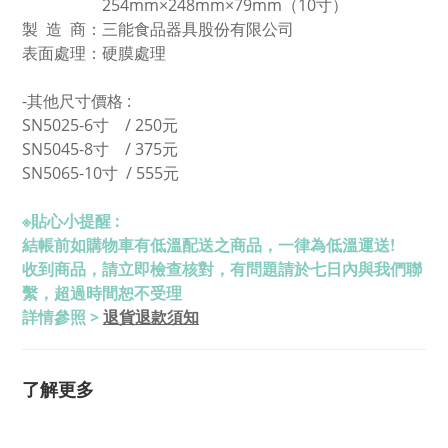
254mm
×248mm×79mm
（10寸）
製 造 商：三能食品器具股份有限公司
表面處理：硬膜處理
-其他尺寸價格 :
SN5025-6寸
/
250元
SN5045-8寸
/ 375元
SN5065-10寸 / 555元
※
貼心小提醒 :
結帳前如購物車有低溫配送之商品，一律為低溫運送!
收到商品，請立即檢查核對，有問題請於七日內與我們聯
繫，超過時間恕不受理
退貨退款須知
詳情參照 >
了解更多