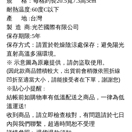
規 格：每格約長20.5寬7.3高5cm
耐熱温度:60度C以下
產 地 :台灣
製 造 商:光芒國際有限公司
保存期限:5年
保存方式：請置於乾燥陰涼處保存；避免陽光
直射高溫多濕環境。
※ 示意圖為原廠提供，請勿盜取使用。
(因此款商品體積較大，出貨前會稍微依照折線
凹折至適當大小，請能接受者在下單，謝謝您)
※貼心小提醒 :
結帳前如購物車有低溫配送之商品，一律為低
溫運送!
收到商品，請立即檢查核對，有問題請於七日
內與我們聯繫，超過時間恕不受理