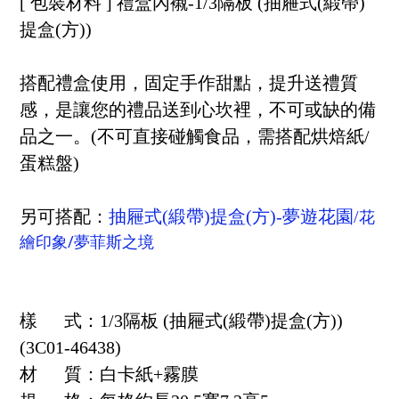
[ 包裝材料 ] 禮盒內襯-1/3隔板 (抽屜式(緞帶)
提盒(方))
搭配禮盒使用，固定手作甜點，提升送禮質
感，是讓您的禮品送到心坎裡，不可或缺的備
品之一。(不可直接碰觸食品，需搭配烘焙紙/
蛋糕盤)
花
另可搭配：
抽屜式(緞帶)提盒(方)-夢遊花園/
繪印象/
夢菲斯之境
樣 式：1/3隔板 (抽屜式(緞帶)提盒(方))
(3C01-46438)
材 質：白卡紙+霧膜