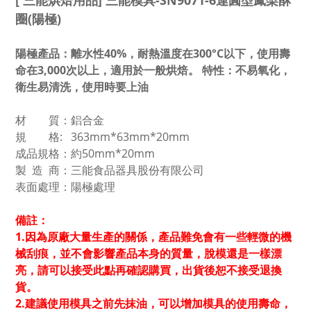
[ 三能烘焙用品] 三能模具-SN9071-6連圓型鳳梨酥
圈(陽極)
陽極產品：離水性40%，耐熱溫度在300°C以下，使用壽
命在3,000次以上，適用於一般烘焙。 特性：不易氧化，
衛生易清洗，使用時要上油
材 質：鋁合金
規 格: 363mm*63mm*20mm
成品規格：約50mm*20mm
製 造 商：三能食品器具股份有限公司
表面處理：陽極處理
備註：
1.因為原廠大量生產的關係，產品難免會有一些輕微的機
械刮痕，並不會影響產品本身的質量，脫模還是一樣漂
亮，請可以接受此點再確認購買，出貨後恕不接受退換
貨。
2.建議使用模具之前先抹油，可以增加模具的使用壽命，