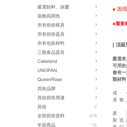
嚴選餡料、抹醬
※ 
裝飾與調色
※
重要
所有烘焙模具
恕不
所有烘焙器具
所有包裝材料
[ 頂
三能食品器具
嚴選來
Cakeland
可用於
UNOPAN
會有一
類材料
QueenRose
其他品牌
成 
其他烘焙周邊
過 敏
其他
2
產 
全部烘焙原料
478
製 造
年節商品
16
進 口