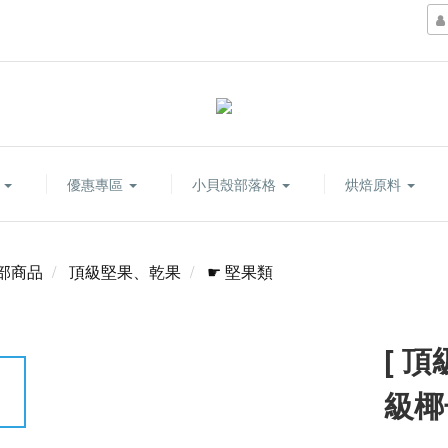
康
優惠專區
小貝殼部落格
烘焙原料
部商品
頂級堅果、乾果
☛ 堅果類
[ 頂
級椰