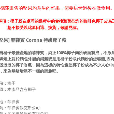
因瑪德蓮販售的堅果均為生的堅果，需要烘烤過後在做食用
事項：椰子粉在處理的過程中的會摻雜著些許的咖啡色椰子皮為
接受以此原因退
、
換貨，敬請見諒。
級堅果] 菲律賓 Corona 特級椰子粉
自椰子最佳產地的菲律賓，純正100%椰子肉所研磨製成，不添
烘焙上對於麵包外層的鋪灑或是用椰子粉取代麵粉的蛋糕體,因為
股淡淡的椰子香氣，因為這樣的特性也使椰子粉成為不少人心中
，來為烘焙增添不一樣的樂趣吧。
份：椰子
 原：本產品含有椰子
地：菲律賓
 商：菲律賓派克斯公司
 商：同興實業股份有限公司