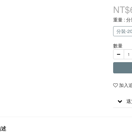
NT$
重量
: 分
分裝-20
數量
加入
送
描述