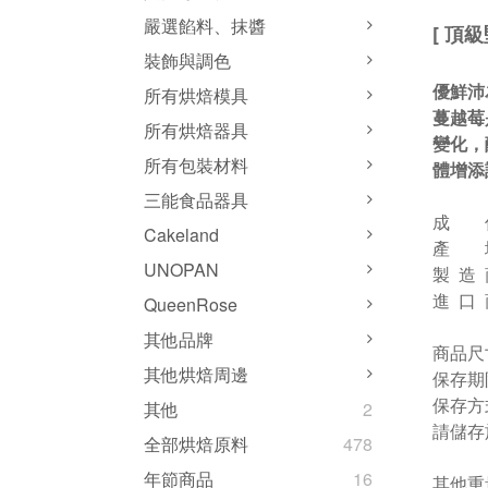
嚴選餡料、抹醬
[ 頂
裝飾與調色
優鮮沛
所有烘焙模具
蔓越莓
所有烘焙器具
變化，
所有包裝材料
體增添
三能食品器具
成 
Cakeland
產 
UNOPAN
製 造 商
進 口
QueenRose
其他品牌
商品尺
其他烘焙周邊
保存期
保存方
其他
2
請儲存
全部烘焙原料
478
年節商品
16
其他重