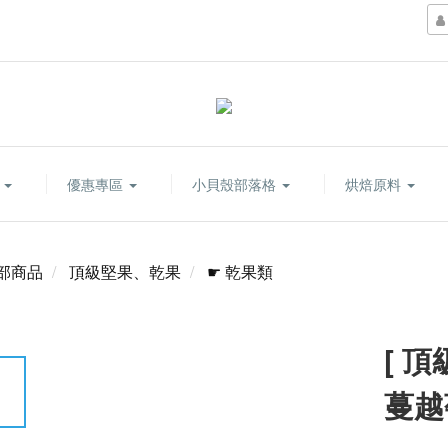
康
優惠專區
小貝殼部落格
烘焙原料
部商品
頂級堅果、乾果
☛ 乾果類
[ 頂
蔓越