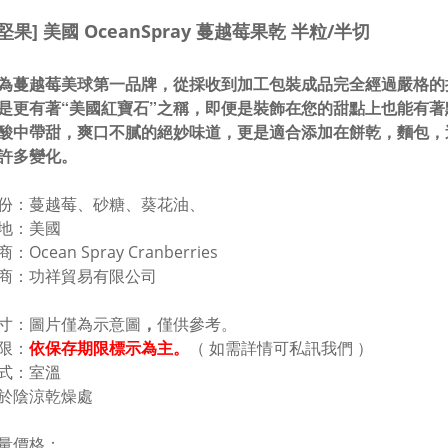
級堅果] 美國 OceanSpray 蔓越莓果乾 半粒/半切
為蔓越莓美球第一品牌，從採收到加工包裝成品完全經過嚴格的
是更有著“美國紅寶石”之稱，即便是裝飾在您的甜點上也能有
酸中帶甜，爽口不膩的絕妙味道，更是適合添加在餅乾，麵包，
許多變化。
份：蔓越莓、砂糖、葵花油、
地：美國
：Ocean Spray Cranberries
 商：功祥貿易有限公司
寸：圖片僅為示意圖
，
僅
供參考。
限：
依保存期限標示為主。
（ 如需詳情可私訊我們 ）
式：
室溫
於陰涼乾燥處
量價格：