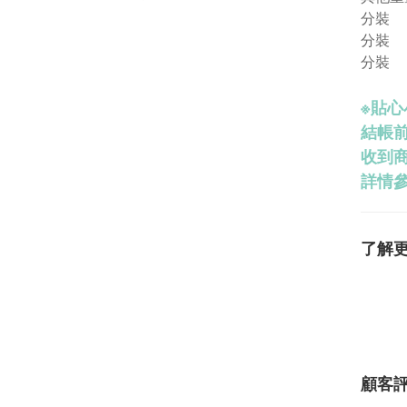
分裝
分裝 
分裝 
※
貼心
結帳
收到
詳情參
了解
顧客