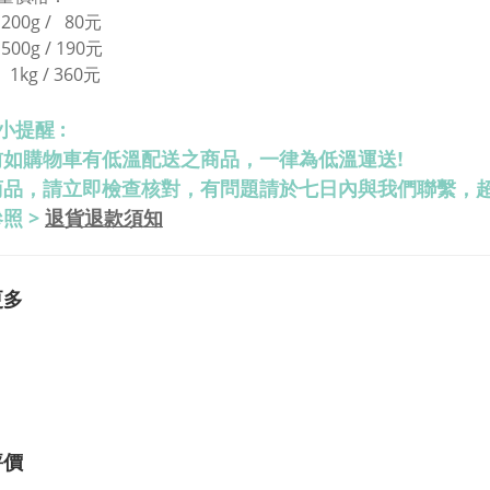
2
00g / 80元
5
00g / 190
元
1k
g / 360
元
小提醒 :
前如購物車有低溫配送之商品，一律為低溫運送!
商品，請立即檢查核對，有問題請於七日內與我們聯繫，
退貨退款須知
照 >
更多
評價