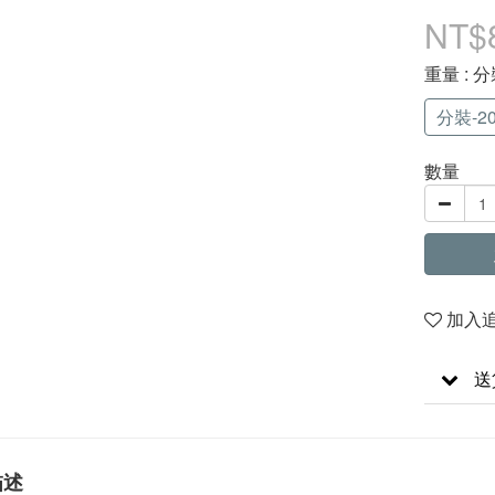
NT$
重量
: 分
分裝-20
數量
加入
送
描述