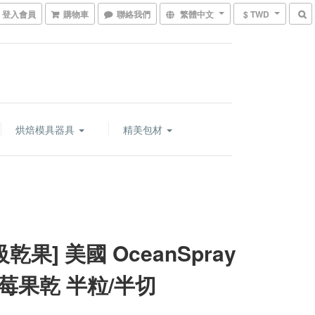
登入會員
購物車
聯絡我們
繁體中文
$ TWD
烘焙模具器具
精美包材
級乾果] 美國 OceanSpray
莓果乾 半粒/半切