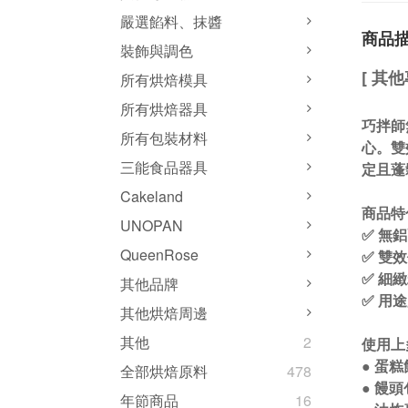
嚴選餡料、抹醬
商品
裝飾與調色
[ 其
所有烘焙模具
所有烘焙器具
巧拌師
所有包裝材料
心。雙
三能食品器具
定且蓬
Cakeland
商品特
UNOPAN
✅
無鋁
QueenRose
✅
雙效
✅
細緻
其他品牌
✅
用途
其他烘焙周邊
其他
2
使用上
● 蛋糕
全部烘焙原料
478
● 饅頭
年節商品
16