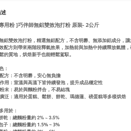
描述
他專用粉 ]巧伴師無鋁雙效泡打粉 原裝- 2公斤
無鋁雙效泡打粉
，精選
無鋁配方
，不含明礬、無添加鋁成分，讓
效配方則帶來
兩階段釋氣效果
，加熱前與加熱中持續釋放氣體，
鬆的質地，烘焙新手也能輕鬆駕馭。
色：
配方
：不含明礬，安心無負擔
作用
：室溫與高溫下皆持續發泡，提升成品穩定性
粉末
：易於與麵粉拌合，不易結塊
廣泛
：適用於蛋糕、鬆餅、餅乾、瑪德蓮、磅蛋糕等多樣烘焙
多用於：
餅乾：總麵粉量約 2% ~ 3.5%
包子：總麵粉量約 1.5% ~ 3%