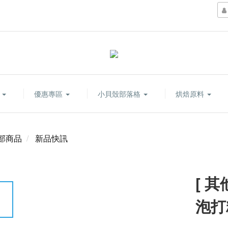
康
優惠專區
小貝殼部落格
烘焙原料
部商品
新品快訊
[ 
泡打