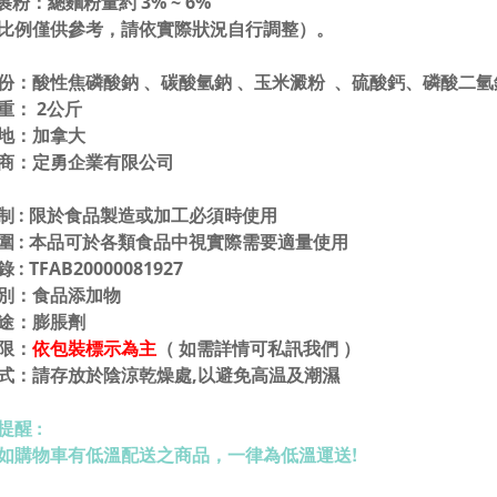
裹粉：總麵粉量約 3% ~ 6%
。
比例僅供參考，請依實際狀況自行調整）
份：酸性焦磷
酸
鈉
、碳酸氫鈉 、玉米澱粉
、硫酸鈣
、磷酸二
氫
： 2公斤
 地：加拿大
定勇企業有限公司
 商：
制 : 限於食品製造或加工必須時使用
圍 : 本品可於各類食品中視實際需要適量使用
: TFAB20000081927
別
：食品添加物
途
：膨脹劑
限：
依包裝標示為主
（ 如需詳情可私訊我們 ）
式：請存放於陰涼乾燥處,以避免高温及潮濕
提醒 :
如購物車有低溫配送之商品，一律為低溫運送!