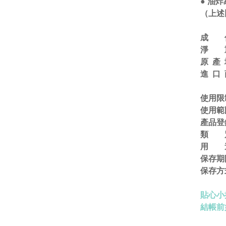
● 油炸
（上述
成 
淨 重
原 產
進 口
使用限
使用範
產品登錄 
類 
用 
保存期
保存方
貼心小
結帳前