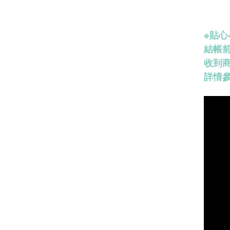
※
貼心
結帳
收到
詳情參