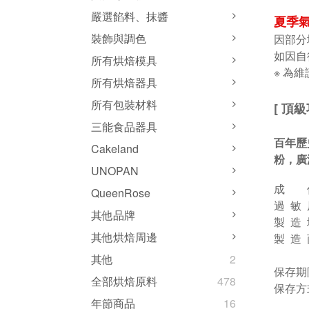
嚴選餡料、抹醬
夏季氣
裝飾與調色
因部分
如因自
所有烘焙模具
※ 為
所有烘焙器具
所有包裝材料
[ 頂級
三能食品器具
百年歷
Cakeland
粉，廣
UNOPAN
成 份
QueenRose
過 敏
其他品牌
製 造
其他烘焙周邊
製 造 商
其他
2
保存期
全部烘焙原料
478
保存方
年節商品
16