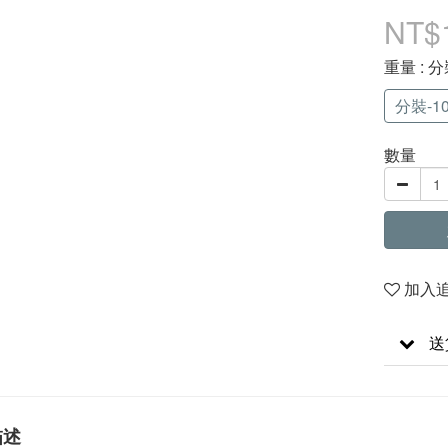
NT$
重量
: 分
分裝-10
數量
加入
送
描述