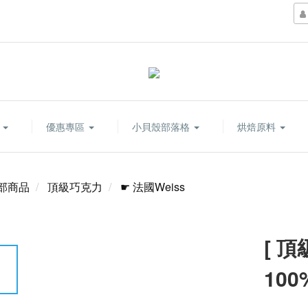
康
優惠專區
小貝殼部落格
烘焙原料
部商品
頂級巧克力
☛ 法國Weiss
[ 頂
10