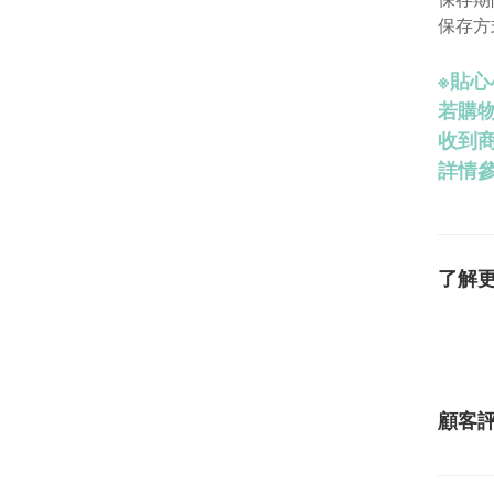
保存方
※
貼心
若購
收到
詳情參
了解
顧客