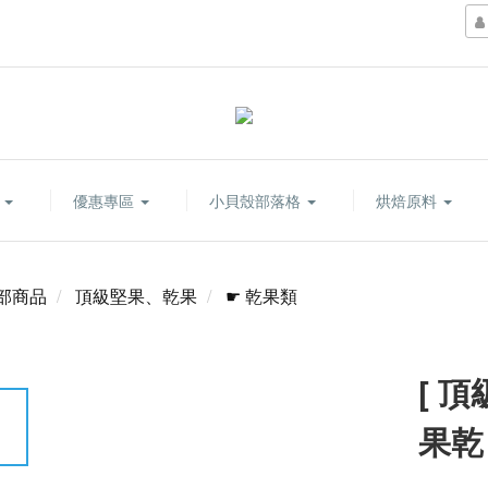
康
優惠專區
小貝殼部落格
烘焙原料
部商品
頂級堅果、乾果
☛ 乾果類
[ 
果乾