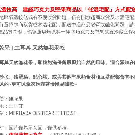
溫較高，建議巧克力及堅果商品以「低溫宅配」方式配送 
地區氣溫較低或有不便收貨問題，仍有開放超商取貨及常溫宅配
行選擇超商取貨或常溫宅配，配送中遇商品變質或融化問題，請
維護品質問題，瑪德蓮烘焙原料一律將巧克力及堅果放置冷藏室保
級乾果 ] 土耳其 天然無花果乾
耳其天然無花果，顆粒飽滿保留最原始自然的風味。適合添加在
沙拉、磅蛋糕、點心塔、或與其他堅果類食材相互搭配都會有不
以的~更可以拿來泡壺茶慢慢品嚐歐~
份：無花果
地：土耳其
：MERHABA DIS TICARET LTD.STI.
寸：圖片僅為示意圖
，
僅
供參考。
限：
依包裝標示為主。
（ 如需詳情可私訊我們 ）