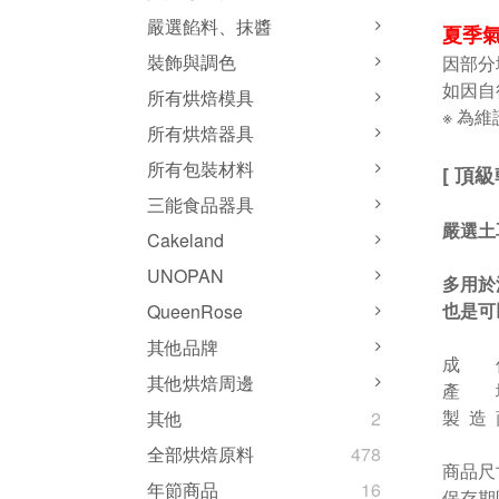
嚴選餡料、抹醬
夏季氣
裝飾與調色
因部分
如因自
所有烘焙模具
※ 為
所有烘焙器具
所有包裝材料
[ 頂
三能食品器具
嚴選土
Cakeland
UNOPAN
多用於
也是可
QueenRose
其他品牌
成 
其他烘焙周邊
產 
製 造 商
其他
2
全部烘焙原料
478
商品尺
年節商品
16
保存期