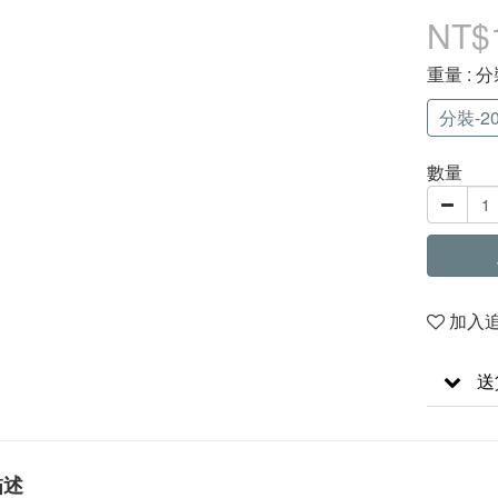
NT$
重量
: 分
分裝-20
數量
加入
送
描述