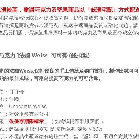
溫較高，建議巧克力及堅果商品以「低溫宅配」方式配送 
地區氣溫較低或有不便收貨問題，仍有開放超商取貨及常溫宅配
行選擇超商取貨或常溫宅配，配送中遇商品變質或融化問題，請
維護品質問題，瑪德蓮烘焙原料一律將巧克力及堅果放置冷藏室保
巧克力 ]
法國 Weiss 可可膏 (鈕扣型)
史的法國Weiss,保持優良的手工傳統及獨門技術，製作出純
始的最佳風味，可用於提高巧克力的可可含量。
份：可可膏
 地：法國
：Chocolate Weiss
商：巧舜企業有限公司
限：
依保存期限標示。
（ 如需詳情可私訊我們 ）
式
：建議溫度16~18
℃
陰涼乾燥處 濕度 < 60%
 原：本產品生產管線有處理牛奶，蛋
，堅果類
，
不適合對其過敏