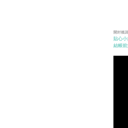
開封後
貼心小
結帳前