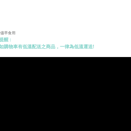
請儘早食用
提醒 :
如購物車有低溫配送之商品，一律為低溫運送!