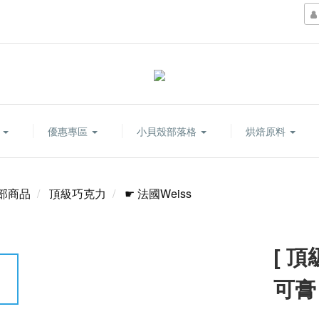
康
優惠專區
小貝殼部落格
烘焙原料
部商品
頂級巧克力
☛ 法國Weiss
[ 頂
可膏