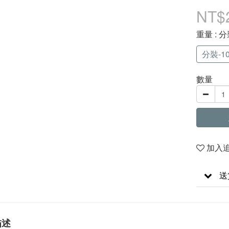
NT$
重量
: 分
分裝-10
數量
加入
送
描述