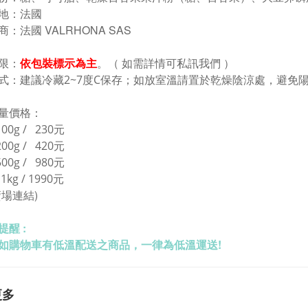
 地：法國
 商：法國
VALRHONA SAS
限：
依
包裝標示為主
。（ 如需詳情可私訊我們 ）
式：建議冷藏2~7度C保存；如放室溫請置於乾
燥陰涼處，避免
量價格：
00g / 230元
2
00g / 420元
5
00g / 980
元
裝
1kg / 1990
元
賣場連結)
提醒 :
如購物車有低溫配送之商品，一律為低溫運送!
更多