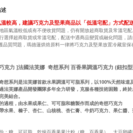
描述
溫較高，建議巧克力及堅果商品以「低溫宅配」方式配送 
地區氣溫較低或有不便收貨問題，仍有開放超商取貨及常溫宅配
行選擇超商取貨或常溫宅配，配送中遇商品變質或融化問題，請
維護品質問題，瑪德蓮烘焙原料一律將巧克力及堅果放置冷藏室保
巧克力 ]
法國法芙娜 奇想系列 百香果調溫巧克力 (鈕扣型)
奇想系列是法芙娜首款水果調溫可可脂系列，以100%天然味道
過法芙娜產品開發團隊多年全力研發，克服各種技術困難，終於
完美結合。
的過程，由水果或果仁、可可脂和糖製作而成的奇想巧克力
帶水果、榛子、杏仁、山核桃、杏仁膏、牛奶巧克力、果仁醬、
：糖、可可脂、乾燥百香果果汁粉（糖、百香果）、大豆卵磷