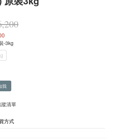
 原裝3kg
,200
00
裝-3kg
g
知我
追蹤清單
貨方式