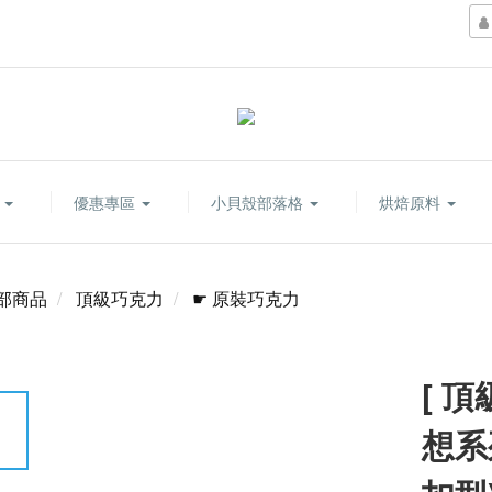
康
優惠專區
小貝殼部落格
烘焙原料
部商品
頂級巧克力
☛ 原裝巧克力
[ 
想系