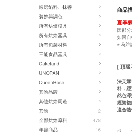
嚴選餡料、抹醬
商品
裝飾與調色
夏季氣
所有烘焙模具
因部分
所有烘焙器具
如因自
※ 為
所有包裝材料
三能食品器具
Cakeland
[ 頂級
UNOPAN
法芙娜
QueenRose
料，經
其他品牌
然色澤
其他烘焙周邊
經繁複
適合熱
其他
2
全部烘焙原料
478
年節商品
16
成 份