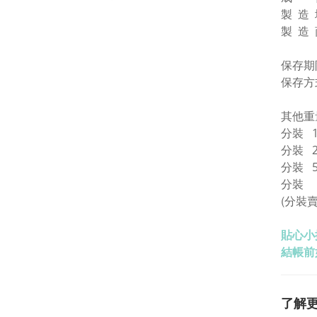
製 造
製 造
保存期
保存方
其他重
分裝 1
分裝
分裝 
分
(分裝
貼心小
結帳前
了解