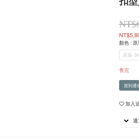
扣型)
NT$6
NT$5,8
顏色
: 原
原裝-3k
售完
貨到通
加入
送