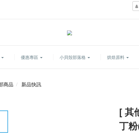
康
優惠專區
小貝殼部落格
烘焙原料
部商品
新品快訊
[ 
丁粉