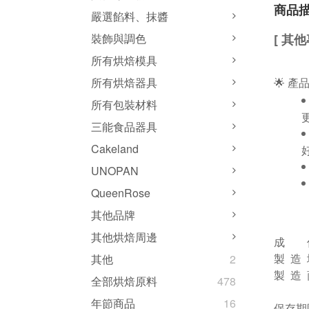
商品
嚴選餡料、抹醬
裝飾與調色
[ 其
所有烘焙模具
🌟 產
所有烘焙器具
所有包裝材料
三能食品器具
Cakeland
UNOPAN
QueenRose
其他品牌
其他烘焙周邊
成 份
製 造
其他
2
製 造 商
全部烘焙原料
478
年節商品
16
保存期