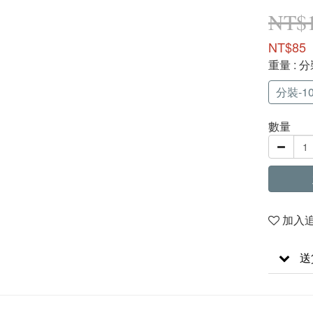
NT$
NT$85
重量
: 分
分裝-10
數量
加入
送