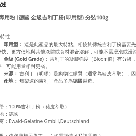
描述
他專用粉 ]德國 金級吉利丁粉(即用型) 分裝100g
品特性
即用型：
這是此產品的最大特點。相較於傳統吉利丁粉需要先
更快、更方便地與其他液體或食材混合溶解，可能不需浸泡或浸
金級 (Gold Grade)：
吉利丁的凝膠強度（Bloom值）有分級
好，可能用量相對更省。
來源：
吉利丁（明膠）是動物性膠質（通常為豬皮萃取），因
產地：
焙樂道的吉利丁產品多為
德國
製造。
：100%吉利丁粉（豬皮萃取）
 地：德國
：Ewald-Gelatine GmbH,Deutschland
。（ 如需詳情可私訊我們 ）
限：
依包裝標示為主