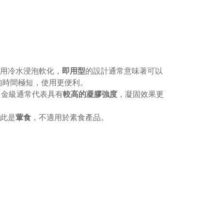
用冷水浸泡軟化，
即用型
的設計通常意味著可以
泡時間極
短
，使用更便利。
，金級通常代表具有
較高的凝膠強度
，凝固效果更
此是
葷食
，不適用於素食產品。