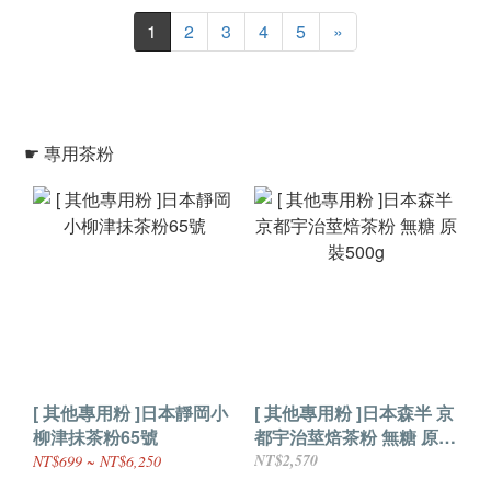
1
2
3
4
5
»
☛ 專用茶粉
[ 其他專用粉 ]日本靜岡小
[ 其他專用粉 ]日本森半 京
柳津抺茶粉65號
都宇治莖焙茶粉 無糖 原裝
500g
NT$2,570
NT$699 ~ NT$6,250