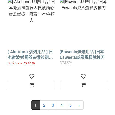
[ Akebono 烘焙用品 ] 日
[Esweets烘焙用品 ]日本
本微波煮蛋器＆微波溏心
Esweets戚風蛋糕脫模刀
蛋煮蛋器－附蓋－2/3/4顆
NT$170
NT$399 ~ NT$550
入
1
2
3
4
5
»