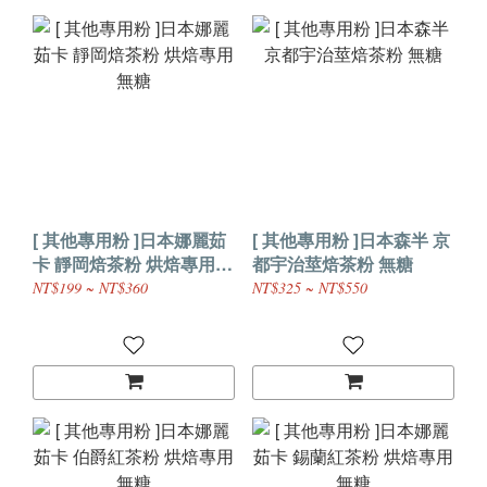
[ 其他專用粉 ]日本娜麗茹
[ 其他專用粉 ]日本森半 京
卡 靜岡焙茶粉 烘焙專用
都宇治莖焙茶粉 無糖
無糖
NT$199 ~ NT$360
NT$325 ~ NT$550