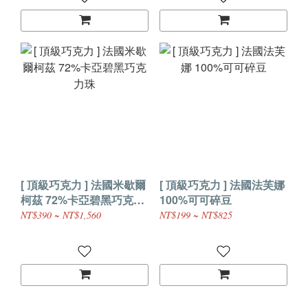
[ 頂級巧克力 ] 法國米歇爾
[ 頂級巧克力 ] 法國法芙娜
柯茲 72%卡亞碧黑巧克力
100%可可碎豆
珠
NT$390 ~ NT$1,560
NT$199 ~ NT$825