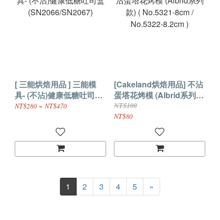
[ 三能烘焙用品 ] 三能模
[Cakeland烘焙用品] 不沾
具- (不沾)健康低糖吐司盒
蛋塔花烤模 (Albrid系列
(SN2066/SN2067)
款) ( No.5321-8cm /
NT$100
NT$280 ~ NT$470
No.5322-8.2cm )
NT$80
1
2
3
4
5
»