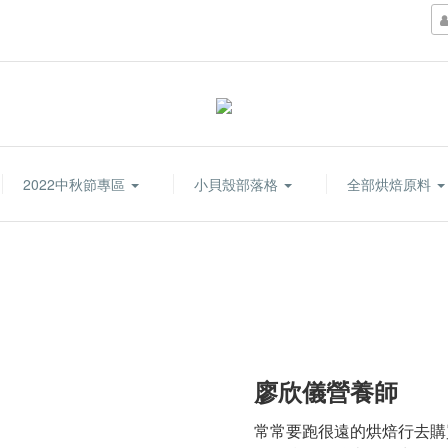
2022中秋節專區
小貝殼部落格
全部烘焙原料
廖欣儀營養師
常常要跑很遠的烘焙行去購