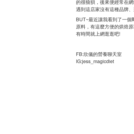
的很狼狽，後來便經常在網
遇到這店家沒有這種品牌、
BUT~最近讓我看到了一
原料，有這麼方便的烘焙原
有時間就上網逛逛吧!
FB:欣儀的營養聊天室
IG:jess_magicdiet