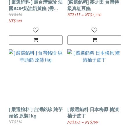
[ 嚴選餡料 ] 最台灣銘珍 法
[嚴選餡料] 麥之田 台灣特
國AOP奶油奶黃餡 (需冷
級真紅豆餡
凍) 原裝1kg
NT$410
NT$155 ~ NT$1,220
NT$390
[ 嚴選餡料 ] 台灣銘珍 純芋
[ 嚴選餡料 日本梅原 糖漬
頭餡 原裝1kg
柚子皮丁
NT$210
NT$195 ~ NT$799