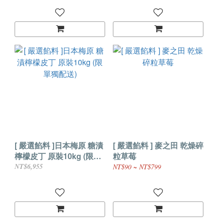
[ 嚴選餡料 ]日本梅原 糖漬
[ 嚴選餡料 ] 麥之田 乾燥碎
檸檬皮丁 原裝10kg (限單
粒草莓
獨配送)
NT$6,955
NT$90 ~ NT$799