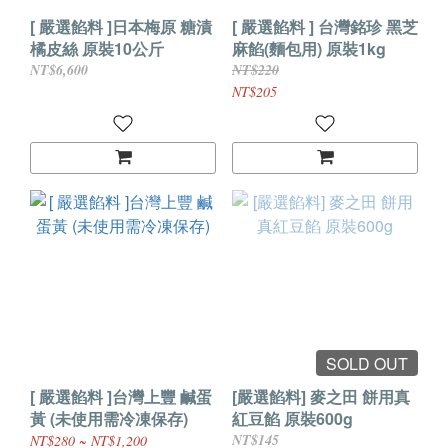
[ 嚴選餡料 ]日本梅原 糖漬
[ 嚴選餡料 ] 台灣銘珍 黑芝
橘皮絲 原裝10公斤
麻餡(麵包用) 原裝1kg
NT$6,600
NT$220
NT$205
SOLD OUT
[ 嚴選餡料 ]台灣上豐 鹹蛋
[嚴選餡料] 麥之田 餅用真
黃 (未使用需冷凍保存)
紅豆餡 原裝600g
NT$145
NT$280 ~ NT$1,200