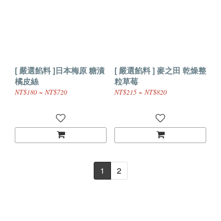
[ 嚴選餡料 ]日本梅原 糖漬
[ 嚴選餡料 ] 麥之田 乾燥整
橘皮絲
粒草莓
NT$180 ~ NT$720
NT$215 ~ NT$820
1
2