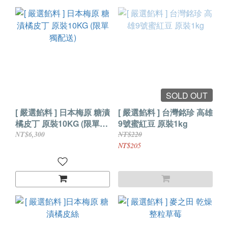
SOLD OUT
[ 嚴選餡料 ] 日本梅原 糖漬
[ 嚴選餡料 ] 台灣銘珍 高雄
橘皮丁 原裝10KG (限單獨
9號蜜紅豆 原裝1kg
配送)
NT$6,300
NT$220
NT$205