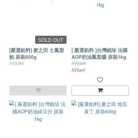
SOLD OUT
[嚴選餡料] 麥之田 土鳳梨
[ 嚴選餡料 ]台灣銘珍 法國
餡 原裝600g
AOP奶油鳳梨醬 原裝1kg
NT$290
NT$420
NT$405