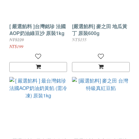
[ 嚴選餡料 ]台灣銘珍 法國
[嚴選餡料] 麥之田 地瓜黃
AOP奶油綠豆沙 原裝1kg
丁 原裝600g
NT$220
NT$155
NT$199