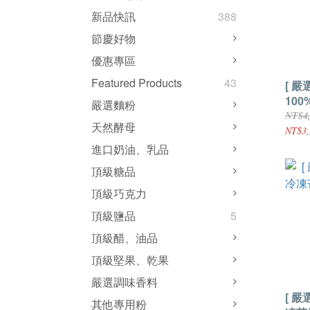
新品快訊
388
節慶好物
優惠專區
Featured Products
43
[ 嚴
100
嚴選麵粉
裝1
NT$4
天然酵母
NT$3,
進口奶油、乳品
頂級糖品
頂級巧克力
頂級鹽品
5
頂級醋、油品
頂級堅果、乾果
嚴選調味香料
[ 嚴
其他專用粉