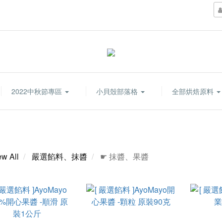
2022中秋節專區
小貝殼部落格
全部烘焙原料
ew All
嚴選餡料、抹醬
☛ 抹醬、果醬