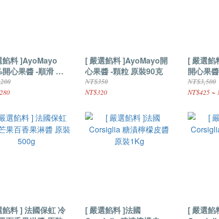
選餡料 ]AyoMayo
[ 嚴選餡料 ]AyoMayo開
[ 嚴選餡
%開心果醬 -順滑 原
心果醬 -顆粒 原裝90克
開心果醬
公斤
,200
NT$350
NT$3,500
280
NT$320
NT$425 ~ 
選餡料 ] 法國保虹 冷
[ 嚴選餡料 ]法國
[ 嚴選餡