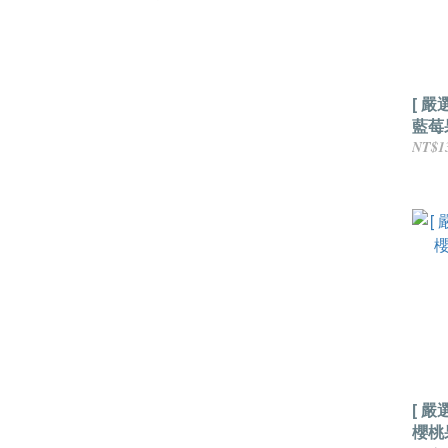
[ 嚴
藍莓
NT$1
[ 
櫻桃