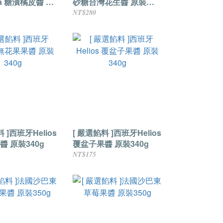
lia 糖漬橘皮醬 原
砂糖台灣花生醬 原裝
200g
NT$280
 ]西班牙Helios
[ 嚴選餡料 ]西班牙Helios
 原裝340g
覆盆子果醬 原裝340g
NT$175