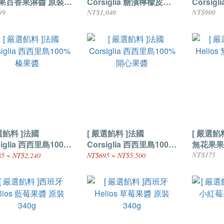
果百香果淋醬 原裝
Corsiglia 糖漬檸檬皮醬
Corsig
g
原裝1Kg
裝1Kg
99
NT$1,040
NT$900
選餡料 ]法國
[ 嚴選餡料 ]法國
[ 嚴選餡料
siglia 西西里島100%
Corsiglia 西西里島100%
無花果果醬
醬
開心果醬
NT$175
5 ~ NT$2,240
NT$695 ~ NT$5,500