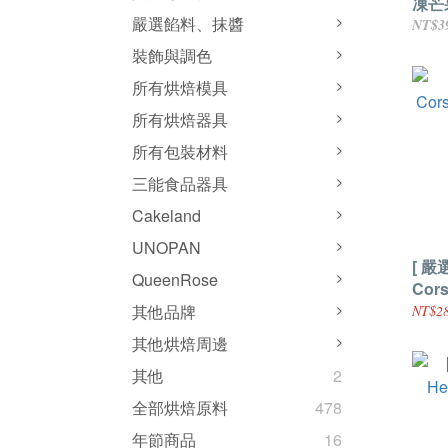
凍芒
嚴選餡料、抹醬
500
NT$3
裝飾與調色
所有烘焙模具
所有烘焙器具
所有包裝材料
三能食品器具
Cakeland
UNOPAN
[ 嚴
QueenRose
Cor
榛果
其他品牌
NT$28
其他烘焙周邊
其他
2
全部烘焙原料
478
年節商品
16