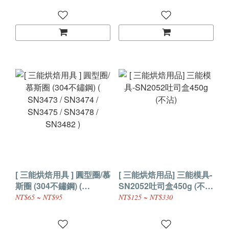
[ 三能烘焙用具 ] 圓型圈/慕
[ 三能烘焙用品] 三能模具-
斯圈 (304不鏽鋼) (
SN2052吐司盒450g (不
SN3473 / SN3474 /
沾)
NT$65 ~ NT$95
NT$125 ~ NT$330
SN3475 / SN3478 /
SN3482 )