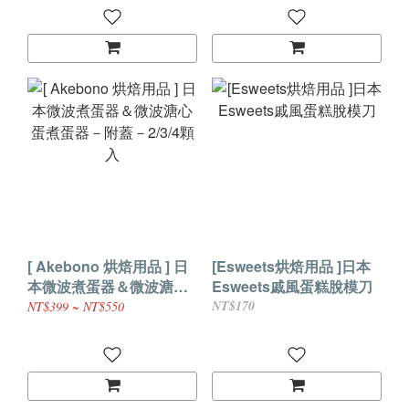
[ Akebono 烘焙用品 ] 日
[Esweets烘焙用品 ]日本
本微波煮蛋器＆微波溏心
Esweets戚風蛋糕脫模刀
蛋煮蛋器－附蓋－2/3/4顆
NT$170
NT$399 ~ NT$550
入