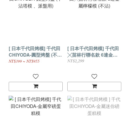
[ 日本千代田烤模] 千代田
[ 日本千代田烤模] 千代田
CHIYODA-圓型烤盤 (不沾
╳苗林行聯名款 6連金屬
塔模 、派盤用)
檸檬模 (不沾)
NT$2,299
NT$399 ~ NT$955