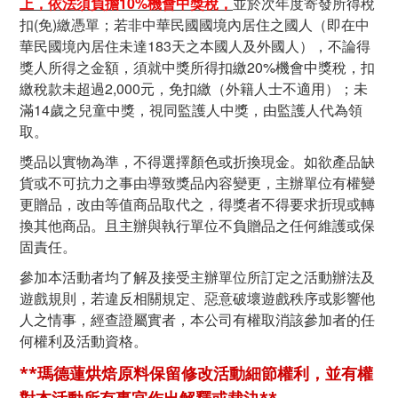
上，依法須負擔10%機會中獎稅，
並於次年度寄發所得稅
扣(免)繳憑單；若非中華民國國境內居住之國人（即在中
華民國境內居住未達183天之本國人及外國人），不論得
獎人所得之金額，須就中獎所得扣繳20%機會中獎稅，扣
繳稅款未超過2,000元，免扣繳（外籍人士不適用）；未
滿14歲之兒童中獎，視同監護人中獎，由監護人代為領
取。
獎品以實物為準，不得選擇顏色或折換現金。如欲產品缺
貨或不可抗力之事由導致獎品內容變更，主辦單位有權變
更贈品，改由等值商品取代之，得獎者不得要求折現或轉
換其他商品。且主辦與執行單位不負贈品之任何維護或保
固責任。
參加本活動者均了解及接受主辦單位所訂定之活動辦法及
遊戲規則，若違反相關規定、惡意破壞遊戲秩序或影響他
人之情事，經查證屬實者，本公司有權取消該參加者的任
何權利及活動資格。
**瑪德蓮烘焙原料保留修改活動細節權利，並有權
對本活動所有事宜作出解釋或裁決**