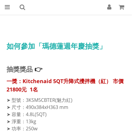
如何參加「瑪德蓮週年慶抽獎」
👉
抽獎獎品
一獎：Kitchenaid 5QT升降式攪拌機（紅） 市價
21800元 1名
➤ 型號：3KSM5CBTER(魅力紅)
➤ 尺寸：490x384xH363 mm
➤ 容量：4.8L(5QT)
➤ 淨重：13kg
➤ 功率：250w