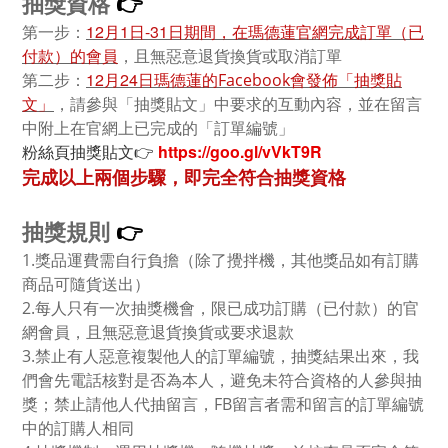
👉
抽獎資格
第一步：
12月1日-31日期間，在瑪德蓮官網完成訂單（已
付款）的會員
，且無惡意退貨換貨或取消訂單
第二步：
12月24日瑪德蓮的
抽獎貼
Facebook會發佈「
文」
，請參與「抽獎貼文」中要求的互動內容，並在留言
中附上在官網上已完成的「訂單編號」
粉絲頁抽獎貼文👉
https://goo.gl/vVkT9R
完成以上兩個步驟，即完全符合抽獎資格
👉
抽獎規則
1.獎品運費需自行負擔（除了攪拌機，其他獎品如有訂購
商品可隨貨送出）
2.每人只有一次抽獎機會，限已成功訂購（已付款）的官
網會員，且無惡意退貨換貨或要求退款
3.禁止有人惡意複製他人的訂單編號，抽獎結果出來，我
們會先電話核對是否為本人，避免未符合資格的人參與抽
獎；禁止請他人代抽留言，FB留言者需和留言的訂單編號
中的訂購人相同