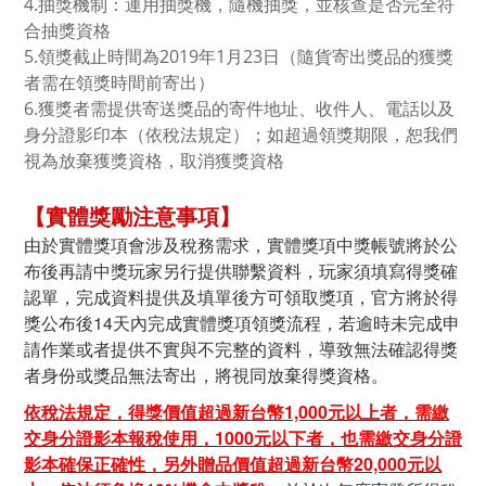
4.抽獎機制：運用抽獎機，隨機抽獎，並核查是否完全符
合抽獎資格
5.領獎截止時間為2019年1月23日（隨貨寄出獎品的獲獎
者需在領獎時間前寄出）
6.獲獎者需提供寄送獎品的寄件地址、收件人、電話以及
身分證影印本（依稅法規定）；如超過領獎期限，恕我們
視為放棄獲獎資格，取消獲獎資格
【實體獎勵注意事項】
由於實體獎項會涉及稅務需求，實體獎項中獎帳號將於公
布後再請中獎玩家另行提供聯繫資料，玩家須填寫得獎確
認單，完成資料提供及填單後方可領取獎項，官方將於得
獎公布後14天內完成實體獎項領獎流程，若逾時未完成申
請作業或者提供不實與不完整的資料，導致無法確認得獎
者身份或獎品無法寄出，將視同放棄得獎資格。
依稅法規定，得獎價值超過新台幣1,000元以上者，需繳
交身分證影本報稅使用，1000元以下者，也需繳交身分證
影本確保正確性，另外贈品價值超過新台幣20,000元以